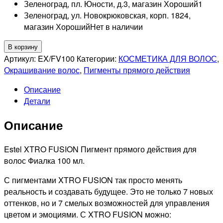
Зеленоград, пл. Юности, д.3, магазин Хороший
1
Зеленоград, ул. Новокрюковская, корп. 1824,
магазин Хороший
Нет в наличии
Количество
В корзину
товара
Артикул:
EX/FV100
Категории:
КОСМЕТИКА ДЛЯ ВОЛОС
,
ESTEL
Окрашивание волос
,
Пигменты прямого действия
PROFESSIONNEL
Описание
XTRO
Детали
FUSION
Фиалка,
Описание
Пигмент
прямого
действия
Estel XTRO FUSION Пигмент прямого действия для
для
волос Фиалка 100 мл.
волос,
С пигментами XTRO FUSION так просто менять
100мл
реальность и создавать будущее. Это не только 7 новых
оттенков, но и 7 смелых возможностей для управления
цветом и эмоциями. С XTRO FUSION можно: