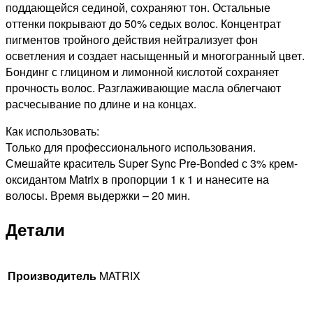
АММИАКА
поддающейся сединой, сохраняют тон. Остальные
СВЕТЛЫЙ
оттенки покрывают до 50% седых волос. Концентрат
ШАТЕН
пигментов тройного действия нейтрализует фон
МОККА,
осветления и создает насыщенный и многогранный цвет.
90мл
Бондинг с глицином и лимонной кислотой сохраняет
прочность волос. Разглаживающие масла облегчают
расчесывание по длине и на концах.
Как использовать:
Только для профессионального использования.
Смешайте краситель Super Sync Pre-Bonded с 3% крем-
оксидантом Matrix в пропорции 1 к 1 и нанесите на
волосы. Время выдержки – 20 мин.
Детали
Производитель
MATRIX