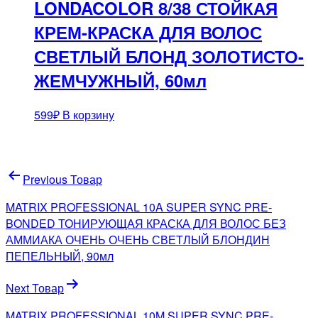
LONDACOLOR 8/38 СТОЙКАЯ
КРЕМ-КРАСКА ДЛЯ ВОЛОС
СВЕТЛЫЙ БЛОНД ЗОЛОТИСТО-
ЖЕМЧУЖНЫЙ, 60мл
599
₽
В корзину
Навигация
Previous Товар
по
MATRIX PROFESSIONAL 10A SUPER SYNC PRE-
записям
BONDED ТОНИРУЮЩАЯ КРАСКА ДЛЯ ВОЛОС БЕЗ
АММИАКА ОЧЕНЬ ОЧЕНЬ СВЕТЛЫЙ БЛОНДИН
ПЕПЕЛЬНЫЙ, 90мл
Next Товар
MATRIX PROFESSIONAL 10M SUPER SYNC PRE-