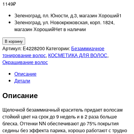
1149
₽
Зеленоград, пл. Юности, д.3, магазин Хороший
1
Зеленоград, ул. Новокрюковская, корп. 1824,
магазин Хороший
Нет в наличии
Количество
В корзину
товара
Артикул:
E4228200
Категории:
Безаммиачное
MATRIX
тонирование волос
,
КОСМЕТИКА ДЛЯ ВОЛОС
,
PROFESSIONAL
Окрашивание волос
5M
Описание
SUPER
Детали
SYNC
PRE-
Описание
BONDED
ТОНИРУЮЩАЯ
КРАСКА
Щелочной безаммиачный краситель придает волосам
ДЛЯ
стойкий цвет на срок до 9 недель и в 2 раза больше
ВОЛОС
блеска. Оттенки NN обеспечивают до 75% покрытия
БЕЗ
седины без эффекта парика, хорошо работают с трудно