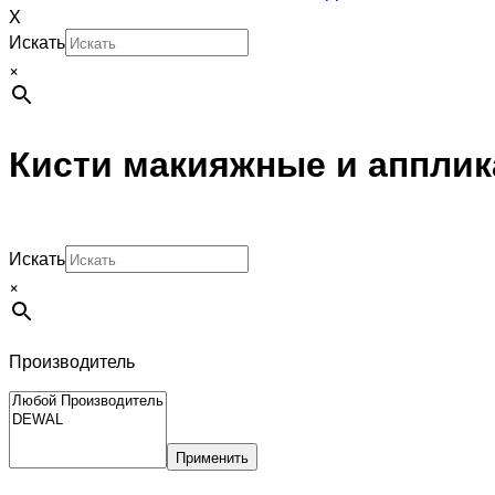
X
Искать
×
Кисти макияжные и аппли
Искать
×
Производитель
Применить